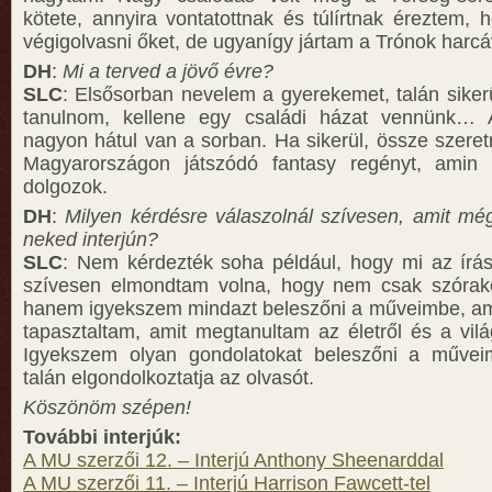
kötete, annyira vontatottnak és túlírtnak éreztem, 
végigolvasni őket, de ugyanígy jártam a Trónok harcáv
DH
:
Mi a terved a jövő évre?
SLC
: Elsősorban nevelem a gyerekemet, talán sikerü
tanulnom, kellene egy családi házat vennünk… 
nagyon hátul van a sorban. Ha sikerül, össze szeret
Magyarországon játszódó fantasy regényt, amin
dolgozok.
DH
:
Milyen kérdésre válaszolnál szívesen, amit még
neked interjún?
SLC
: Nem kérdezték soha például, hogy mi az írás
szívesen elmondtam volna, hogy nem csak szórakoz
hanem igyekszem mindazt beleszőni a műveimbe, am
tapasztaltam, amit megtanultam az életről és a vil
Igyekszem olyan gondolatokat beleszőni a műveim
talán elgondolkoztatja az olvasót.
Köszönöm szépen!
További interjúk:
A MU szerzői 12. – Interjú Anthony Sheenarddal
A MU szerzői 11. – Interjú Harrison Fawcett-tel