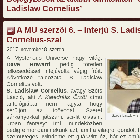
Ladislaw Cornelius’
A MU szerzői 6. – Interjú S. Ladi
Cornelius-szal
2017. november 8. szerda
A Mysterious Universe nagy világ,
Dave Howard
pedig töretlen
lelkesedéssel intejúvolta végig íróit.
Következő “áldozata” S. Ladislaw
Cornelius volt.
S. Ladislaw Cornelius
, avagy Szőts
László, aki
A Katedrális Őrzői
című
antológiában nem hagyta, hogy
sérüljön az idővonal. Szeret
Szőcs László – S.
sárkányokkal játszani, sci-fit olvasni,
urban fantasyt írni, mindeközben
pedig elmondani nekünk azt, amit a világról gondol. 
szemüveges. Mindemellett gitár-virtuóz, bár ez amúg