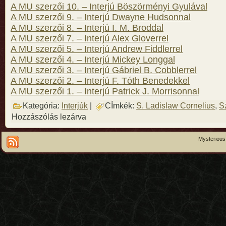
A MU szerzői 10. – Interjú Böszörményi Gyulával
A MU szerzői 9. – Interjú Dwayne Hudsonnal
A MU szerzői 8. – Interjú I. M. Broddal
A MU szerzői 7. – Interjú Alex Gloverrel
A MU szerzői 5. – Interjú Andrew Fiddlerrel
A MU szerzői 4. – Interjú Mickey Longgal
A MU szerzői 3. – Interjú Gábriel B. Cobblerrel
A MU szerzői 2. – Interjú F. Tóth Benedekkel
A MU szerzői 1. – Interjú Patrick J. Morrisonnal
Kategória:
Interjúk
|
CÍmkék:
S. Ladislaw Cornelius
,
S
Hozzászólás lezárva
Mysterious