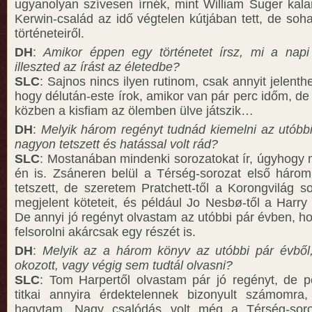
ugyanolyan szívesen írnék, mint William Suger kalan
Kerwin-család az idő végtelen kútjában tett, de soh
történeteiről.
DH
:
Amikor éppen egy történetet írsz, mi a napi
illeszted az írást az életedbe?
SLC
: Sajnos nincs ilyen rutinom, csak annyit jelenthe
hogy délután-este írok, amikor van pár perc időm, d
közben a kisfiam az ölemben ülve játszik…
DH
:
Melyik három regényt tudnád kiemelni az utóbbi
nagyon tetszett és hatással volt rád?
SLC
: Mostanában mindenki sorozatokat ír, úgyhogy
én is. Zsáneren belül a Térség-sorozat első háro
tetszett, de szeretem Pratchett-től a Korongvilág s
megjelent köteteit, és például Jo Nesbø-től a Harry
De annyi jó regényt olvastam az utóbbi pár évben, h
felsorolni akárcsak egy részét is.
DH
:
Melyik az a három könyv az utóbbi pár évből
okozott, vagy végig sem tudtál olvasni?
SLC
: Tom Harpertől olvastam pár jó regényt, de p
titkai annyira érdektelennek bizonyult számomra,
hagytam. Nagy csalódás volt még a Térség-soro