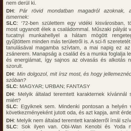
nem derül ki.
DH
:
Pár rövid mondatban magadról azoknak,
ismernek:
SLC
: ‘72-ben születtem egy vidéki kisvárosban, t
most ugyanott élek a családommal. Műszaki pályát v
tucatnyi munkahellyel a hátam mögött rengeteg
gyűjtöttem minden más területről is. A sci-fi szereteté
tanulásával magamba szívtam, a mai napig ez az
zsánerem. Manapság a család és a munka foglalja l
és energiámat, így sajnos az olvasás és alkotás 
szorult.
DH
:
Min dolgozol, mit írsz most, és hogy jellemezn
szóban?
SLC
: MAGYAR; URBAN; FANTASY
DH
: Melyik általad teremtett karakternek kívánnál 
miért?
SLC
: Egyiknek sem. Mindenki pontosan a helyén va
következményeként jutott oda, és azt kapja, amit érd
DH
: Melyik nem általad teremtett karakterről írnál sz
SLC
: Sok ilyen van. Obi-Wan Kenobi és Yoda néz