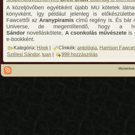
A közeljövőben egyébként újabb MU kötetek látnak
könyvként, így például jelenleg is előkészületb
Fawcettől az
Aranypiramis
című regény is. És bár
Universe, de megemlítendő, hogy a
Sándor
novelláskötete,
A csonkolás művészete
is 
e-bookként.
Kategória:
Hírek
|
CÍmkék:
antológia
,
Harrison Fawcet
Szélesi Sándor
,
tuan
|
999 hozzászólás
Mysterious