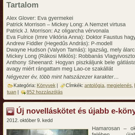
Tartalom
Alex Glover: Eva gyermekei
Patrick Morrison – Mickey Long: A Nemzet virtusa
Patrick J. Morrison: Az oligarcha vérvonala
Eva Fulrice (Imre Viktória Anna): Doktor Faustus hag
Andrew Fiddler (Hegedűs András): P-modell
Dwayne Hudson (Valyon Tamás): Igazság, mely álarc
Mickey Long (Rákosi Miklós): Robbanás Vlagyivosztok
Anthony Sheenard: Hogyan piszkáljunk bele gátlásta
avagy miért rángattam meg Lao-ce szakállát
Négyezer év, több mint hatszázezer karakter…
Kategória:
Könyvek
|
CÍmkék:
antológia
,
megjelenés
,
tuan
|
852 hozzászólás
Új novelláskötet és újabb e-kön
2012. október 9. kedd
Hamarosan – ok
felében – úja