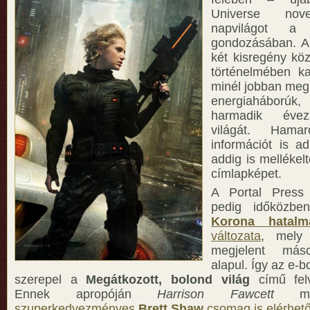
Universe nove
napvilágot a
gondozásában. A 
két kisregény kö
történelmében ka
minél jobban meg
energiaháború
harmadik éve
világát. Hama
információt is ad
addig is mellékelt
címlapképet.
A Portal Press
pedig időközben
Korona hatalm
változata
, mely
megjelent más
alapul. Így az e-b
szerepel a
Megátkozott, bolond világ
című felv
Ennek apropóján
Harrison Fawcett
műv
szuperkedvezményes
Brett Shaw
csomag is elérhető