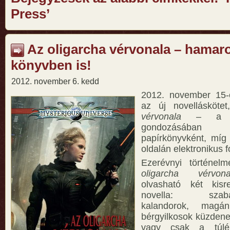
Press’
Az oligarcha vérvonala – hamaro
könyvben is!
2012. november 6. kedd
2012. november 15-
az új novellásköte
vérvonala
– a Tu
gondozásába
papírkönyvként, míg
oldalán elektronikus 
Ezerévnyi történel
oligarcha vérvona
olvasható két kis
novella: szabad
kalandorok, magá
bérgyilkosok küzdene
vagy csak a túlé