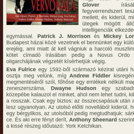
Glover
írásá
fegyverrendszert te
mellett, és kiderül, m
ütegek mögött áll
intelligenciák elkezd
egymással.
Patrick J. Morrison
és
Mickey Lo
Budapest házai közé vezetnek el bennünket egy külö
erejéig, ami miatt át kell vágniuk a harcoló muszli
kötet címadó írásában pedig a Novus Ordo 
oligarchájának végzetét kísérhetjük végig.
Eva Fulrice
egy 1592-ből származó kézirat utáni ha
osztja meg velünk, míg
Andrew Fiddler
kisregén
megmentéséről szól, főhőse egy emlékek nélküli m
zeneszerszáma.
Dwayne Hudson
egy szabadsá
közepébe kalauzol el minket, ahol nem lehet tudni, kik 
a rosszak. Csak egy biztos: az összecsapásuk után 
lesz ugyanolyan. Az utolsó előtti novellából kiderül, 
egy bérgyilkos, az utolsóból pedig megtudhatjuk: sár
ce. És aki erre fényt derít,
Anthony Sheenard
szerin
a kissé részeg időutazó: York Ketchikan.