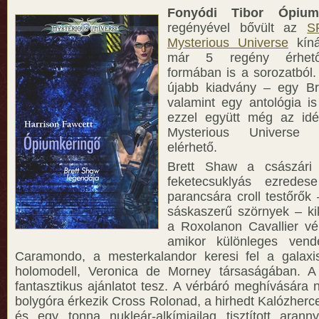
Fonyódi Tibor Ópiu
regényével bővült az
S
Mysterious Universe
kíná
már 5 regény érhető 
formában is a sorozatból
újabb kiadvány – egy Br
valamint egy antológia is
ezzel együtt még az id
Mysterious Universe 
elérhető.
Brett Shaw a császári 
feketecsuklyás ezredes
parancsára croll testőrők
sáskaszerű szörnyek – ki
a Roxolanon Cavallier vé
amikor különleges vend
Caramondo, a mesterkalandor keresi fel a galaxis
holomodell, Veronica de Morney társaságában. A
fantasztikus ajánlatot tesz. A vérbáró meghívására 
bolygóra érkezik Cross Rolonad, a hirhedt Kalózherc
és egy tonna nukleár-alkímiailag tisztított arann