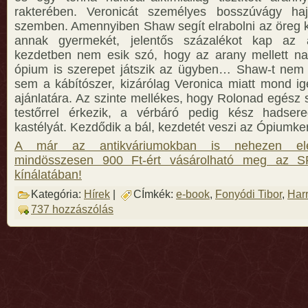
rakterében. Veronicát személyes bosszúvágy haj
szemben. Amennyiben Shaw segít elrabolni az öreg k
annak gyermekét, jelentős százalékot kap az a
kezdetben nem esik szó, hogy az arany mellett n
ópium is szerepet játszik az ügyben… Shaw-t nem 
sem a kábítószer, kizárólag Veronica miatt mond 
ajánlatára. Az szinte mellékes, hogy Rolonad egész 
testőrrel érkezik, a vérbáró pedig kész hadsereg
kastélyát. Kezdődik a bál, kezdetét veszi az Ópiumk
A már az antikváriumokban is nehezen elé
mindösszesen 900 Ft-ért vásárolható meg az S
kínálatában!
Kategória:
Hírek
|
CÍmkék:
e-book
,
Fonyódi Tibor
,
Har
737 hozzászólás