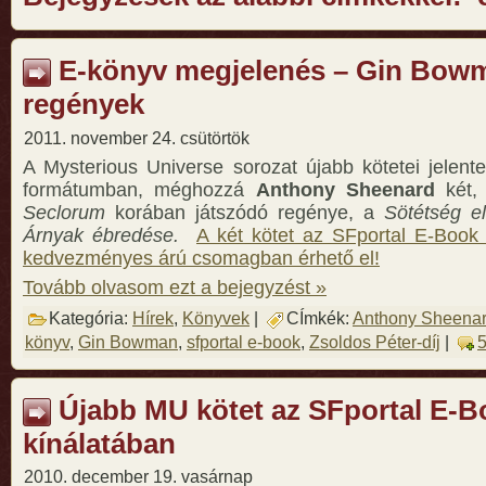
E-könyv megjelenés – Gin Bow
regények
2011. november 24. csütörtök
A Mysterious Universe sorozat újabb kötetei jelen
formátumban, méghozzá
Anthony Sheenard
két,
Seclorum
korában játszódó regénye, a
Sötétség el
Árnyak ébredése.
A két kötet az SFportal E-Book
kedvezményes árú csomagban érhető el!
Tovább olvasom ezt a bejegyzést »
Kategória:
Hírek
,
Könyvek
|
CÍmkék:
Anthony Sheena
könyv
,
Gin Bowman
,
sfportal e-book
,
Zsoldos Péter-díj
|
5
Újabb MU kötet az SFportal E-B
kínálatában
2010. december 19. vasárnap