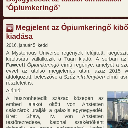
‘Ópiumkeringő’
Megjelent az Ópiumkeringő kibőv
kiadása
2016. január 5. kedd
A Mysterious Universe regények felújított, kiegészí
kiadására vállalkozik a Tuan kiadó. A sorban a
Fawcett
Ópiumkeringő
című regénye, amelyet a sze
évvel az utolsó megjelenés után, azaz 2015 v
átdolgozott, beleszőve a
Szűz infrafényben
című kisr
részleteit is.
Ajánló:
A huszonhetedik század közepén az
emberi alakot öltött von Anstetten
császárok uralják a galaxis egynegyedét.
Brett Shaw, IV. von Anstetten
testőrezredese, katonai szakértőként