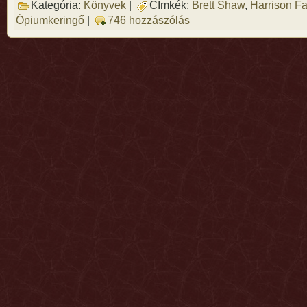
Kategória:
Könyvek
|
CÍmkék:
Brett Shaw
,
Harrison F
Ópiumkeringő
|
746 hozzászólás