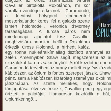
dolgozik az orosz származású Andrei
Cavallier birtokolta Roxolánon, mi kor
váratlan vendégei érkeznek – Caramondó,
a tucatnyi bolygóról kipenderített
mesterkalandor keresi fel a galaxis szerte
ismert holomodell, Veronica d’Morney
társaságában. A furcsa páros nem
mindennapi ajánlatot tesz: Cavallier
meghívására napokon belül a Roxolánra
érkezik Cross Rolonad, a hírhedt kalóz,
egy tonna nukleáralkímiailag tisztított arannyal az
zetén. Amennyiben Shaw segít megszerezni az ara
százalékot kap a zsákmányból. Arról kezdetben nem
Caramondó terveiben az arany mellett egy évszázadok
kábítószer, az ópium is fontos szerepet játszik. Shaw
pénz, sem a kábítószer, kizárólag személyes okok mi
játszmában. Az szinte mellékes, hogy Rolonad
támogatását élvezve érkezik, Cavallier pedig egy eg
őrizteti a palotáját. Hamarosan kezdődik a bál,
Ópiumkeringő…