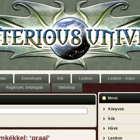
más
Események
Írók
Lexikon
Lexikon – Index
Regények, antológiák
Webshop
Menü
Könyvek
Írók
Hírek
mkékkel: ‘graal’
Lexikon