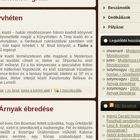
Beszámolók
yvhéten
Dedikálások
Pályázat
k kiadó – habár mindösszesen három kiadott könyvvel
képviseltette magát a Könyvhéten. A Timp kiadó és a
Legutóbbi hozzá
vilonjában, a Gerbeaud cukrászdával szemben volt
tt már kapni lehetett I. M. Brod könyvét, a
Tüske a
ű regényt.
sheenard
-
Mysteri
Mondoconon
ek kiadó természetesen vitte magával a
Mysterious
jules
-
Mysterious U
t korábbi címeit is, illetve az SFportal.hu első
SF műhelyt. Ez a kis könyvecske a speculative fiction
Mondoconon
ti hátterével foglalkozik, és első számának írásaiban
solymosgyu
-
Az ol
ence-fiction és a fantasy fogalmát, kitekint az SF és a
honlap + novellarés
tára, illetve interjút közöl Kasztovszky Bélával és
solymosgyu
-
2006.
aw Lemről.
Árnyak ébredése
solymosgyu
-
2006.
aal
,
i. m. brod
,
tüske a köröm alatt
|
1 hozzászólás
Árnyak ébredése
MU fórumok
 Árnyak ébredése
Interjú Gerald Home
Fesztivál vendégév
hét éves Gin Bowman feltett szándéka, hogy űrfelderítő
Lesz 6. évada a Q
lesz, ezért is jelentkezett a hadseregbe. Fél év kiképzés
sorozatnak?
mielőtt a Kissinger Űrállomáson működő Katonai
Abból érdemes filme
miára kerülne, egy hónap szabadságot kap
csinálni, ami nem a