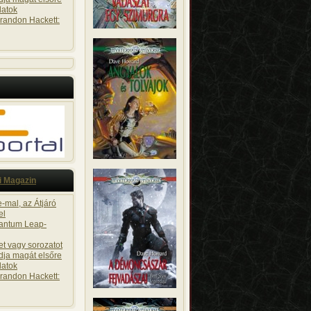
atok
randon Hackett:
i Magazin
-mal, az Átjáró
el
uantum Leap-
t vagy sorozatot
dja magát elsőre
atok
randon Hackett: