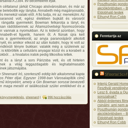
ársaival A 2384. év decemberét írják.
Poszthumán gondol
céltalanul járkál Chicago alsóvárosában, és már az
akcióköntösben – B
te belebotlik egy lányba. Annabeth még magányosabb,
Eldobható testek
és menekül valaki elől. A fiú tudja, mi az: menekülni. Az
Elhunyt Ron Cobb
paranoid volt, egész életében bujkált és városról
 rángatta gyermekét. Bowman felkarolja a lányt, és
san rádöbbennek: az Államszövetségi Nyomozóiroda
ei vannak a nyomukban. Az is kiderül azonban, hogy
nabeth-et figyelik, hanem őt. A fiúnak újra kell
Fenntartja az
ia a gyermekkorát, az anyja paranoiájáról alkotott
yét, és amikor elkezd az után kutatni, hogy ki volt az
endkívüli tényre bukkan: valakik még a szüleinek az
 is kitörölték a celluláris anyagai közül és a korabeli a
kból… a hivatalos iratok pedig titkosítva lettek.
t és a lányt a sors Párizsba veti, és ott hirtelen
lnek a világ leggazdagabb és leghatalmasabb
nek játszmájába.
 Sheenard író, szerkesztő eddig két alkalommal kapta
SFportal Sci-F
os Péter díjat. Egyszer 1998-ban
Városalapítók
című
ímű könyvéért, amely a Gin Bowman sorozat bevezető
Interjú Gerald Home
maga meséli el találkozását szülei emlékével és a
Fesztivál vendégév
Lesz 6. évada a Q
sorozatnak?
könyvmegjelenés
,
sheenard
|
996 hozzászólás
Abból érdemes filme
csinálni, ami nem a
Poszthumán gondol
akcióköntösben – B
Eldobható testek
Elhunyt Ron Cobb