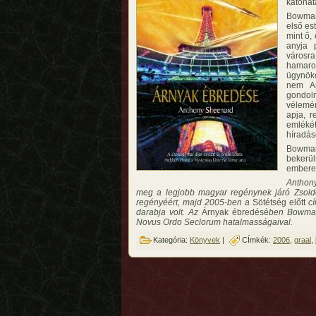
katonat
Bowman 
első es
mint ő, 
anyja 
városra
hamaro
ügynök
nem An
gondoln
vélemén
apja, r
emlékét
híradáso
Bowman
bekerü
emberei
Anthony
meg a legjobb magyar regénynek járó Zsold
regényéért, majd 2005-ben a
Sötétség előtt
c
darabja volt. Az
Árnyak ébredésé
ben Bowman 
Novus Ordo Seclorum hatalmasságaival.
Kategória:
Könyvek
|
CÍmkék:
2006
,
graal
,