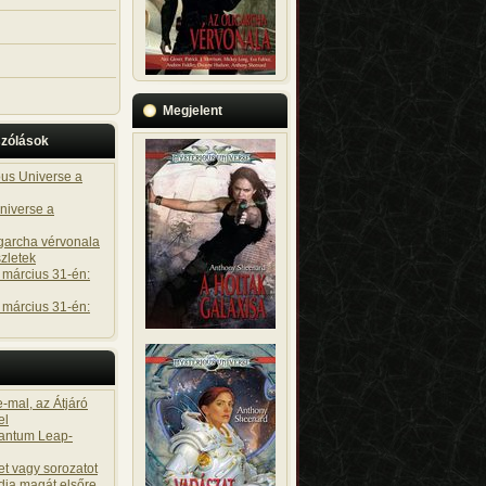
Megjelent
szólások
ous Universe a
niverse a
igarcha vérvonala
zletek
 március 31-én:
 március 31-én:
-mal, az Átjáró
el
uantum Leap-
t vagy sorozatot
dja magát elsőre