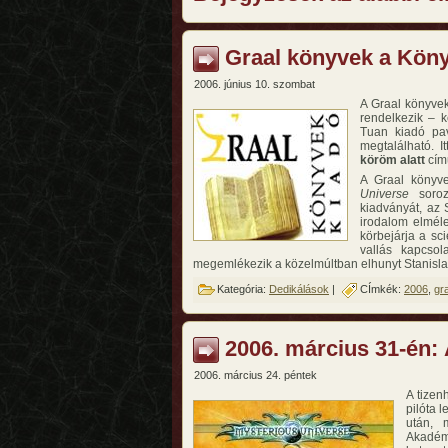
Graal könyvek a Kön
2006. június 10. szombat
A Graal könyve
rendelkezik – 
Tuan kiadó pa
megtalálható. I
köröm alatt
cím
A Graal könyv
Universe
soroza
kiadványát, az 
irodalom elméle
körbejárja a sci
vallás kapcsola
megemlékezik a közelmúltban elhunyt Stanisl
Kategória:
Dedikálások
|
CÍmkék:
2006
,
gr
2006. március 31-én:
2006. március 24. péntek
A tizen
pilóta 
után, 
Akadé