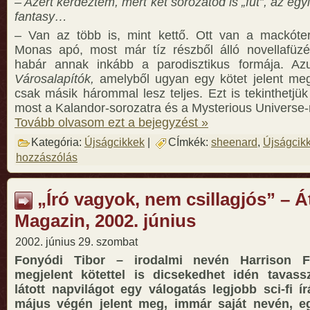
– Azért kérdeztem, mert két sorozatod is „fut”, az egyi
fantasy…
– Van az több is, mint kettő. Ott van a mackóter
Monas apó, most már tíz részből álló novellafüzé
habár annak inkább a parodisztikus formája. Az
Városalapítók,
amelyből ugyan egy kötet jelent meg
csak másik hárommal lesz teljes. Ezt is tekinthetjü
most a Kalandor-sorozatra és a Mysterious Universe-
Tovább olvasom ezt a bejegyzést »
Kategória:
Újságcikkek
|
CÍmkék:
sheenard
,
Újságcik
hozzászólás
„Író vagyok, nem csillagjós” – Á
Magazin, 2002. június
2002. június 29. szombat
Fonyódi Tibor – irodalmi nevén Harrison F
megjelent kötettel is dicsekedhet idén tavassz
látott napvilágot egy válogatás legjobb sci-fi írá
május végén jelent meg, immár saját nevén, e