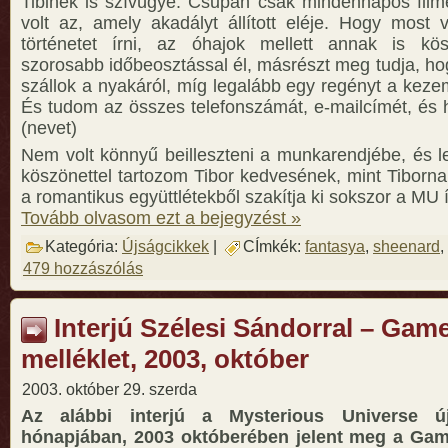
Tibinek is szívügye. Csupán csak mindennapos filme
volt az, amely akadályt állított eléje. Hogy most 
történetet írni, az óhajok mellett annak is kö
szorosabb időbeosztással él, másrészt meg tudja, ho
szállok a nyakáról, míg legalább egy regényt a ke
És tudom az összes telefonszámát, e-mailcímét, és 
(nevet)
Nem volt könnyű beilleszteni a munkarendjébe, és l
köszönettel tartozom Tibor kedvesének, mint Tiborn
a romantikus együttlétekből szakítja ki sokszor a MU í
Tovább olvasom ezt a bejegyzést »
Kategória:
Újságcikkek
|
CÍmkék:
fantasya
,
sheenard
,
479 hozzászólás
Interjú Szélesi Sándorral – Gam
melléklet, 2003, október
2003. október 29. szerda
Az alábbi interjú a Mysterious Universe új
hónapjában, 2003 októberében jelent meg a Ga