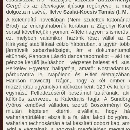
Gergő és az álomfogók
ifjúsági regényével a mag
dolgozta mesévé, illetve
Szalai-Kocsis Tamás (I. M. 
A kötetindító novellában (Nem születtek katonána
Brod) az energiaháborúk korában a Zágonyi Káro
sorsát követhetjük nyomon. Afféle nagyon is ismerős
ez, melyben valamikori hazánk részt vállal az E
Királyság stabilitását célzó háborúban, s ugyan több 
járműveik sebezhetőségét, ám e dokumentumo
eltűnnek, Pahocsa László dandártábornokot – aki ra
pénzbe kerülő javításhoz – végzetes baleset éri. Su
Berkeley Egyetem hallgatója, amatőr Nostradamus-
párhuzamra lel Napóleon és Hitler életrajzába
Harrison Fawcett). Rájön, hogy a két ember é
mozzanatai ugyanolyan időközönként, 129 év különb
egymást. Felfedezéséről beszámol tanárának, akir
különös szervezet, a Katedrális tagja. A Sündör
(Vörös kendővel válladon, szerző Böszörményi Gyu
miután képtelen kitérni, elvállalja, hogy há
wahariánürüléket elszállít a faj által lakott bolygóra
waharián technosámán által készített dobozt kap, am
adni a vágyainak, s azoknak megfelelően megváltoz