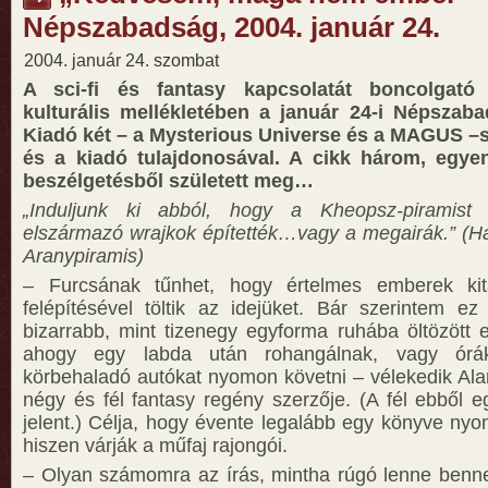
Népszabadság, 2004. január 24.
2004. január 24. szombat
A sci-fi és fantasy kapcsolatát boncolgató 
kulturális mellékletében a január 24-i Népszab
Kiadó két – a Mysterious Universe és a MAGUS –s
és a kiadó tulajdonosával. A cikk három, egye
beszélgetésből született meg…
„Induljunk ki abból, hogy a Kheopsz-piramist a
elszármazó wrajkok építették…vagy a megairák.” (Ha
Aranypiramis)
– Furcsának tűnhet, hogy értelmes emberek kit
felépítésével töltik az idejüket. Bár szerintem 
bizarrabb, mint tizenegy egyforma ruhába öltözött 
ahogy egy labda után rohangálnak, vagy órá
körbehaladó autókat nyomon követni – vélekedik Ala
négy és fél fantasy regény szerzője. (A fél ebből e
jelent.) Célja, hogy évente legalább egy könyve nyo
hiszen várják a műfaj rajongói.
– Olyan számomra az írás, mintha rúgó lenne benn