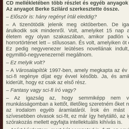
CD mellékletében több részlet és egyéb anyagok
Az anyagot Berke Szilárd szerkesztette össze.
– Először is: hány regényt írtál eleddig?
– A tizenötödik jelenik meg októberben. De i
árulkodik sok mindenről. Volt, amelyiket 15 nap 
életem egy olyan szakaszában, amikor padlón 
horrortörténet lett – stílusosan. És volt, amelyiken öt
Ez pedig negyvenezer leütéses novellának indult,
egymillió-negyvenezernél megállnom.
– Ez melyik volt?
– A
Városalapítók
1997-ben, amely megkapta az év 
sci-fi regénye díjat egy évvel később. Ja, és ami
kiderült, hogy ez csak az első rész.
– Fantasy vagy sci-fi író vagy?
– Az igazság az, hogy semmiképp nem vá
munkásságomban a kettőt, illetőleg szeretném őket n
az irodalom egyéb áramlatáról. Írok én mást 
szívesebben olvasok sci-fit, ez már így helytálló, az i
szórakozás mellett egyfajta intellektuális kihívás is.