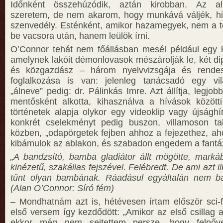
Időnként összehúzódik, aztán kirobban. Az al
szeretem, de nem akarom, hogy munkává váljék, hi
szenvedély. Esténként, amikor hazamegyek, nem a 
be vacsora után, hanem leülök írni.
O’Connor tehát nem főállásban mesél például egy kí
amelynek lakóit démonlovasok mészárolják le, két di
és közgazdász – három nyelvvizsgája és rende
foglalkozása is van: jelenleg tanácsadó egy vilá
„álneve” pedig: dr. Pálinkás Imre. Azt állítja, legjo
mentősként alkotta, kihasználva a hívások között
történetek alapja olykor egy videoklip vagy újsághí
konkrét cselekményt pedig buszon, villamoson tal
közben, „odapörgetek fejben ahhoz a fejezethez, aho
kibámulok az ablakon, és szabadon engedem a fantá
„A bandzsító, bamba gladiátor állt mögötte, mark
kinézetű, szakállas fejszével. Felébredt. De ami azt il
tűnt olyan bambának. Ráadásul egyáltalán nem ban
(Alan O’Connor: Síró fém)
– Mondhatnám azt is, hétévesen írtam először sci-f
első versem így kezdődött: „Amikor az első csillag 
ekkor még nem sejtettem persze, hogy felnőv