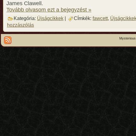
James Clawell.
Tovább olvasom ezt a bejegyzést »
Kategória:
Újságcikkek
|
CÍmkék:
fawcett
,
Újságcikke
hozzászólás
Mysterious