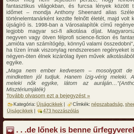
fantasztikus világokban, és furcsa lények között
időmet – mondja Anthony Sheenard alias Széle
történelemtanárként kezdte felnőtt életét, majd volt k
újságíró is. 1998-ban a Városalapítók című regénye
legjobb magyar sci-fi alkotása díjat. Magyarors
negyven vagy ötven félprofi science-fiction és fanta
„amióta van számítógép, könnyű valami összedobni”,
ha tízen írnak viszonylag rendszeresen regényeket i
négyen-öten élnek kizárólag ilyen művek alkotásából
egyike.
„Maga nem ember kedvesem – mosolygott de 
mindketten jól tudjuk. Hanem ízig-vérig meleki. A 
meleki nők egyike, látom az auráján…”(Anth
Misztériumjáték)
Tovább olvasom ezt a bejegyzést »
Kategória:
Újságcikkek
|
CÍmkék:
népszabadság
,
she
Újságcikkek
|
473 hozzászólás
. . .de lőnek is benne űrfegyverekk