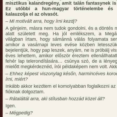
misztikus kalandregény, amit talán fantasynek is
Ez utóbbi a hun-magyar történelembe és 
kalauzolja el az olvasót.
– Mi motivált arra, hogy írni kezdj?
A génjeim, másra nem tudok gondolni, és a döntés n
alatt született meg. Ha jól emlékszem, a Megát
világban írtam, hogy sámánná válás folyamata sem
amikor a vasárnapi leves evése közben letesszük
bejelentjük, hogy pap leszek, anyám, ne is próbálj vi
éves lehettem, amikor először éreztem ellenállhatat
fehér lap telerondítására… csúnya szó, de a lényeg
mielőtt megkérdeznéd, írói példaképem nem volt. Ak
– Ehhez képest viszonylag későn, harmincéves korod
írni, miért?
Inkább akkor kezdtem el komolyabban foglalkozni az 
fióknak dolgoztam.
– Rátaláltál arra, aki stílusban hozzád közel áll?
Igen.
– Mégpedig?