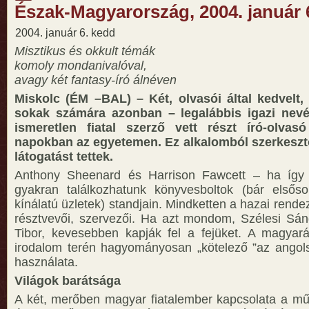
Észak-Magyarország, 2004. január 
2004. január 6. kedd
Misztikus és okkult témák
komoly mondanivalóval,
avagy két fantasy-író álnéven
Miskolc (ÉM –BAL) – Két, olvasói által kedvelt, 
sokak számára azonban – legalábbis igazi nev
ismeretlen fiatal szerző vett részt író-olvas
napokban az egyetemen. Ez alkalomból szerkesz
látogatást tettek.
Anthony Sheenard és Harrison Fawcett – ha így í
gyakran találkozhatunk könyvesboltok (bár elsőso
kínálatú üzletek) standjain. Mindketten a hazai rend
résztvevői, szervezői. Ha azt mondom, Szélesi Sá
Tibor, kevesebben kapják fel a fejüket. A magyará
irodalom terén hagyományosan „kötelező ”az angols
használata.
Világok barátsága
A két, merőben magyar fiatalember kapcsolata a műf