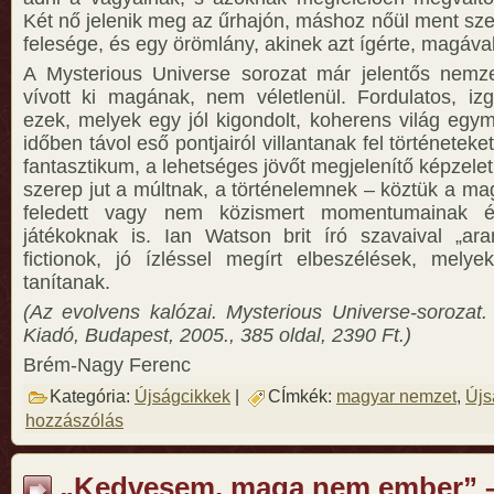
Két nő jelenik meg az űrhajón, máshoz nőül ment sze
felesége, és egy örömlány, akinek azt ígérte, magával 
A Mysterious Universe sorozat már jelentős nemze
vívott ki magának, nem véletlenül. Fordulatos, iz
ezek, melyek egy jól kigondolt, koherens világ egym
időben távol eső pontjairól villantanak fel történetek
fantasztikum, a lehetséges jövőt megjelenítő képzelet 
szerep jut a múltnak, a történelemnek – köztük a ma
feledett vagy nem közismert momentumainak é
játékoknak is. Ian Watson brit író szavaival „ara
fictionok, jó ízléssel megírt elbeszélések, melye
tanítanak.
(Az evolvens kalózai. Mysterious Universe-sorozat
Kiadó, Budapest, 2005., 385 oldal, 2390 Ft.)
Brém-Nagy Ferenc
Kategória:
Újságcikkek
|
CÍmkék:
magyar nemzet
,
Újs
hozzászólás
„Kedvesem, maga nem ember” 