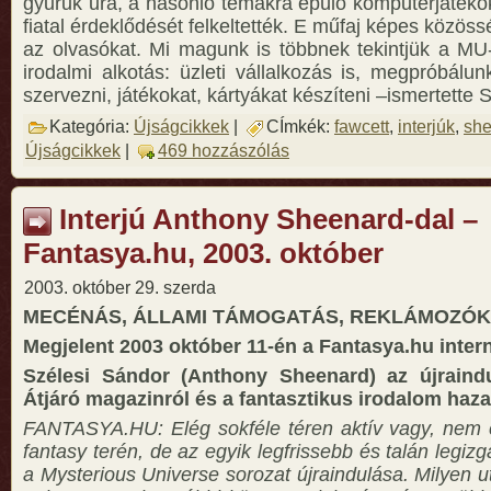
gyűrűk ura, a hasonló témákra épülő komputerjátéko
fiatal érdeklődését felkeltették. E műfaj képes közös
az olvasókat. Mi magunk is többnek tekintjük a MU-
irodalmi alkotás: üzleti vállalkozás is, megpróbálu
szervezni, játékokat, kártyákat készíteni –ismertette 
Kategória:
Újságcikkek
|
CÍmkék:
fawcett
,
interjúk
,
sh
Újságcikkek
|
469 hozzászólás
Interjú Anthony Sheenard-dal –
Fantasya.hu, 2003. október
2003. október 29. szerda
MECÉNÁS, ÁLLAMI TÁMOGATÁS, REKLÁMOZÓ
Megjelent 2003 október 11-én a Fantasya.hu inter
Szélesi Sándor (Anthony Sheenard) az újraind
Átjáró magazinról és a fantasztikus irodalom hazai
FANTASYA.HU: Elég sokféle téren aktív vagy, nem c
fantasy terén, de az egyik legfrissebb és talán legi
a Mysterious Universe sorozat újraindulása. Milyen ut