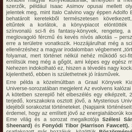
korabeli magyar könyvkiadásnak, amelyben a méltá
szerzők, például Isaac Asimov opusai mellett ol
jelentek meg, mint Italo Calvino vagy éppen Adolfo 
behatárolt keretekből természetesen következet
eltűntek a korlátok, a könyvpiacot elöntötték
színvonalú sci-fi és fantasy-könyvek, rengeteg, a
meglovagoló fércmű és kevés nívós alkotás – pers
erre a területre vonatkozik. Hozzájárulhat még a sc
ellenérzéshez a magyar irodalomban végbement „tört
folyamat, mert történet nélkül nehéz működő sci-fit
említsük meg még a gőgöt, ami képes egy egész műf
Nehezen indokolható ez, hiszen a tévedés nagy kocká
kijelenthető, ebben is születhetnek jó írásművek.
Erre példa a közelmúltban a Graal Könyvek Ki
Universe-sorozatában megjelent Az evolvens kalózai 
A kötetben szereplő hét elbeszélés egy elképzelt, 2
terjedő, korszakokra osztott jövő, a Mysterious Uni
idejéből sorakoztat történeteket. (Napjaink történéseit
érdemel, hogy az említett jövő az energiaháborúk ko
Eme világ és a sorozat megalkotója
Szélesi Sá
Sheenard)
és
Fonyódi Tibor (Harrison Fawcett).
csatlakozott már hozzájuk, közöttük
Böszörmény