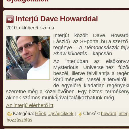
Interjú Dave Howarddal
2010. október 6. szerda
Interjút közölt Dave Howard
László) az SFportal.hu a szerző
regénye –
A Démoncsászár fejv
Shaw küldetés
– kapcsán.
Az interjúban az elsőköny
Mysterious Universe-hez fűző
beszél, illetve felvillantja a re
körülményeit. Mesél a terveiről
de egyelőre kiadatlan regények
szeretne még a közeljövőben. Egy biztos: termékeny 
akinek számos munkájával találkozhatunk még.
Az interjú elérhető itt
.
Kategória:
Hírek
,
Újságcikkek
|
CÍmkék:
howard
,
inter
hozzászólás