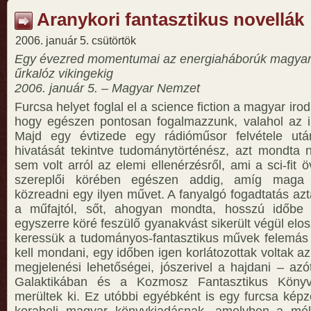
Aranykori fantasztikus novellák
2006. január 5. csütörtök
Egy évezred momentumai az energiaháborúk magyar 
űrkalóz vikingekig
2006. január 5. – Magyar Nemzet
Furcsa helyet foglal el a science fiction a magyar irod
hogy egészen pontosan fogalmazzunk, valahol az i
Majd egy évtizede egy rádióműsor felvétele utá
hivatását tekintve tudománytörténész, azt mondta
sem volt arról az elemi ellenérzésről, ami a sci-fit 
szereplői körében egészen addig, amíg maga i
közreadni egy ilyen művet. A fanyalgó fogadtatás aztá
a műfajtól, sőt, ahogyan mondta, hosszú időbe 
egyszerre köré feszülő gyanakvást sikerült végül elos
keressük a tudományos-fantasztikus művek felemás 
kell mondani, egy időben igen korlátozottak voltak az
megjelenési lehetőségei, jószerivel a hajdani – azót
Galaktikában és a Kozmosz Fantasztikus Könyv
merültek ki. Ez utóbbi egyébként is egy furcsa kép