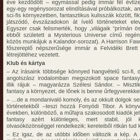
éve kezdődött – egymással pedig immár fél évtize
egy-egy regénysorozat elindításával próbálkoztak, a
sci-fis környezetben, fantasztikus kulisszák között, fi
játszódó, évszázadokon át ívelő történeteket ele
Egyszer csak felismerték, hogy „világaik ”prímán ös
ebből született a Mysterious Universe című regén
közös munkájuk a Kalandor-sorozat). A Harrison Fawcet
főszereplő népszerűsége immár a Felvidéki Bret
létrejöttéhez vezetett.
Klub és kártya
– Az írásaink többsége könnyed hangvételű sci-fi, 
angolszász irodalomban megszokott space fantas
illik rájuk – magyarázza Szélesi Sándor. – Miszti
fantasy a környezet, de lőnek is benne űrfegyverekkel
– …de a mondanivaló komoly, és az okkult dolgok s
történetekből –teszi hozzá Fonyódi Tibor. A köny
években, különböző, a műfajra szakosodott kiadók je
fantasy azért különleges, mert stabil, jól kö
olvasóközönséggel rendelkezik; kereteiből ritkán tud k
– Ez igaz, de az utóbbi időben változik a kép. A 