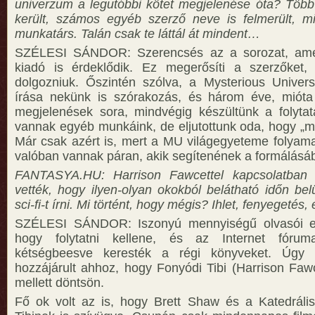
univerzum a legutóbbi kötet megjelenése óta? Több
került, számos egyéb szerző neve is felmerült, m
munkatárs. Talán csak te láttál át mindent…
SZÉLESI SÁNDOR: Szerencsés az a sorozat, ame
kiadó is érdeklődik. Ez megerősíti a szerzőket
dolgozniuk. Őszintén szólva, a Mysterious Univers
írása nekünk is szórakozás, és három éve, miót
megjelenések sora, mindvégig készültünk a folytat
vannak egyéb munkáink, de eljutottunk oda, hogy „m
Már csak azért is, mert a MU világegyeteme folyama
valóban vannak páran, akik segítenének a formálásá
FANTASYA.HU: Harrison Fawcettel kapcsolatban 
vették, hogy ilyen-olyan okokból belátható időn bel
sci-fi-t írni. Mi történt, hogy mégis? Ihlet, fenyegeté
SZÉLESI SÁNDOR: Iszonyú mennyiségű olvasói e-
hogy folytatni kellene, és az Internet fórum
kétségbeesve keresték a régi könyveket. Úgy 
hozzájárult ahhoz, hogy Fonyódi Tibi (Harrison Fawc
mellett döntsön.
Fő ok volt az is, hogy Brett Shaw és a Katedrális 